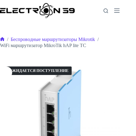
Перейти
к
сути
/
Беспроводные маршрутизаторы Mikrotik
/
Главная
WiFi маршрутизатор MikroTik hAP lite TC
ОЖИДАЕТСЯ ПОСТУПЛЕНИЕ