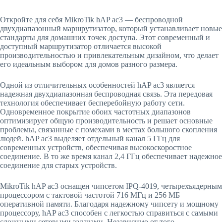
Откройте для себя MikroTik hAP ac3 — беспроводной
двухдиапазонный маршрутизатор, который устанавливает новые
стандарты для домашних точек доступа. Этот современный и
доступный маршрутизатор отличается высокой
производительностью и привлекательным дизайном, что делает
его идеальным выбором для домов разного размера.
Одной из отличительных особенностей hAP ac3 является
надежная двухдиапазонная беспроводная связь. Эта передовая
технология обеспечивает бесперебойную работу сети.
Одновременное покрытие обоих частотных диапазонов
оптимизирует общую производительность и решает основные
проблемы, связанные с помехами в местах большого скопления
людей. hAP ac3 выделяет отдельный канал 5 ГГц для
современных устройств, обеспечивая высокоскоростное
соединение. В то же время канал 2,4 ГГц обеспечивает надежное
соединение для старых устройств.
MikroTik hAP ac3 оснащен чипсетом IPQ-4019, четырехъядерным
процессором с тактовой частотой 716 МГц и 256 МБ
оперативной памяти. Благодаря надежному чипсету и мощному
процессору, hAP ac3 способен с легкостью справиться с самыми
сложными сетевыми задачами. Независимо от того,