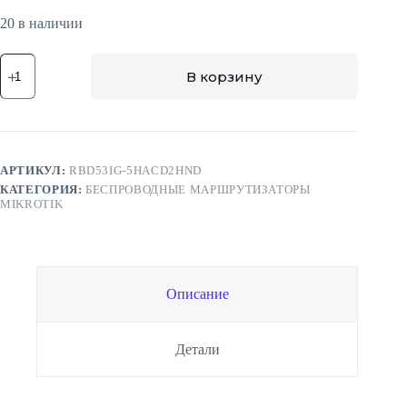
20 в наличии
Количество
В корзину
товара
WiFi
маршрутизатор
MikroTik
hAP
ac3
АРТИКУЛ:
RBD53IG-5HACD2HND
КАТЕГОРИЯ:
БЕСПРОВОДНЫЕ МАРШРУТИЗАТОРЫ
MIKROTIK
Описание
Детали