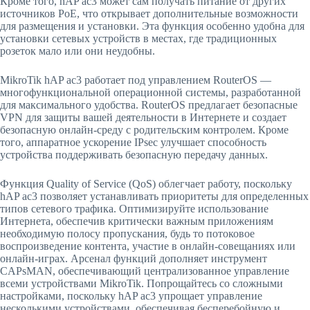
Кроме того, hAP ac3 может сам получать питание от других
источников PoE, что открывает дополнительные возможности
для размещения и установки. Эта функция особенно удобна для
установки сетевых устройств в местах, где традиционных
розеток мало или они неудобны.
MikroTik hAP ac3 работает под управлением RouterOS —
многофункциональной операционной системы, разработанной
для максимального удобства. RouterOS предлагает безопасные
VPN для защиты вашей деятельности в Интернете и создает
безопасную онлайн-среду с родительским контролем. Кроме
того, аппаратное ускорение IPsec улучшает способность
устройства поддерживать безопасную передачу данных.
Функция Quality of Service (QoS) облегчает работу, поскольку
hAP ac3 позволяет устанавливать приоритеты для определенных
типов сетевого трафика. Оптимизируйте использование
Интернета, обеспечив критически важным приложениям
необходимую полосу пропускания, будь то потоковое
воспроизведение контента, участие в онлайн-совещаниях или
онлайн-играх. Арсенал функций дополняет инструмент
CAPsMAN, обеспечивающий централизованное управление
всеми устройствами MikroTik. Попрощайтесь со сложными
настройками, поскольку hAP ac3 упрощает управление
несколькими устройствами, обеспечивая бесперебойную и