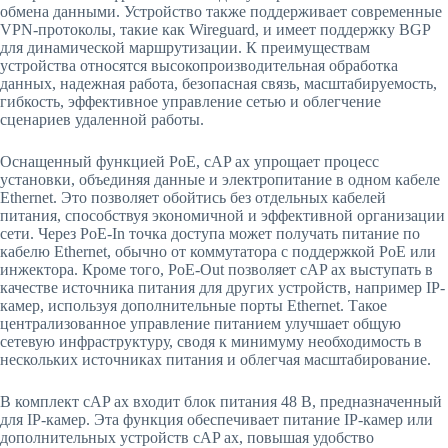
обмена данными. Устройство также поддерживает современные
VPN-протоколы, такие как Wireguard, и имеет поддержку BGP
для динамической маршрутизации. К преимуществам
устройства относятся высокопроизводительная обработка
данных, надежная работа, безопасная связь, масштабируемость,
гибкость, эффективное управление сетью и облегчение
сценариев удаленной работы.
Оснащенный функцией PoE, cAP ax упрощает процесс
установки, объединяя данные и электропитание в одном кабеле
Ethernet. Это позволяет обойтись без отдельных кабелей
питания, способствуя экономичной и эффективной организации
сети. Через PoE-In точка доступа может получать питание по
кабелю Ethernet, обычно от коммутатора с поддержкой PoE или
инжектора. Кроме того, PoE-Out позволяет cAP ax выступать в
качестве источника питания для других устройств, например IP-
камер, используя дополнительные порты Ethernet. Такое
централизованное управление питанием улучшает общую
сетевую инфраструктуру, сводя к минимуму необходимость в
нескольких источниках питания и облегчая масштабирование.
В комплект cAP ax входит блок питания 48 В, предназначенный
для IP-камер. Эта функция обеспечивает питание IP-камер или
дополнительных устройств cAP ax, повышая удобство