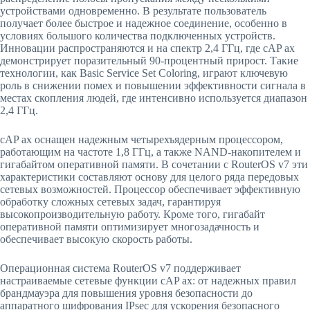
устройствами одновременно. В результате пользователь
получает более быстрое и надежное соединение, особенно в
условиях большого количества подключенных устройств.
Инновации распространяются и на спектр 2,4 ГГц, где cAP ax
демонстрирует поразительный 90-процентный прирост. Такие
технологии, как Basic Service Set Coloring, играют ключевую
роль в снижении помех и повышении эффективности сигнала в
местах скопления людей, где интенсивно используется диапазон
2,4 ГГц.
cAP ax оснащен надежным четырехъядерным процессором,
работающим на частоте 1,8 ГГц, а также NAND-накопителем и
гигабайтом оперативной памяти. В сочетании с RouterOS v7 эти
характеристики составляют основу для целого ряда передовых
сетевых возможностей. Процессор обеспечивает эффективную
обработку сложных сетевых задач, гарантируя
высокопроизводительную работу. Кроме того, гигабайт
оперативной памяти оптимизирует многозадачность и
обеспечивает высокую скорость работы.
Операционная система RouterOS v7 поддерживает
настраиваемые сетевые функции cAP ax: от надежных правил
брандмауэра для повышения уровня безопасности до
аппаратного шифрования IPsec для ускорения безопасного