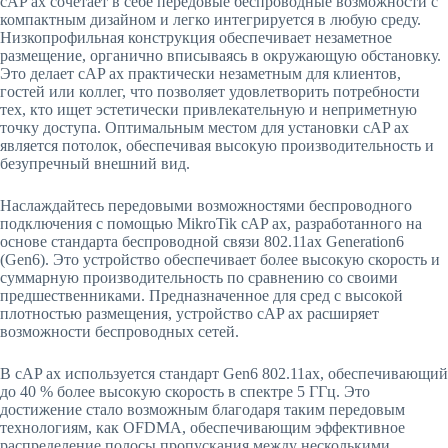
cAP ax сочетает в себе передовые беспроводные возможности с
компактным дизайном и легко интегрируется в любую среду.
Низкопрофильная конструкция обеспечивает незаметное
размещение, органично вписываясь в окружающую обстановку.
Это делает cAP ax практически незаметным для клиентов,
гостей или коллег, что позволяет удовлетворить потребности
тех, кто ищет эстетически привлекательную и неприметную
точку доступа. Оптимальным местом для установки cAP ax
является потолок, обеспечивая высокую производительность и
безупречный внешний вид.
Наслаждайтесь передовыми возможностями беспроводного
подключения с помощью MikroTik cAP ax, разработанного на
основе стандарта беспроводной связи 802.11ax Generation6
(Gen6). Это устройство обеспечивает более высокую скорость и
суммарную производительность по сравнению со своими
предшественниками. Предназначенное для сред с высокой
плотностью размещения, устройство cAP ax расширяет
возможности беспроводных сетей.
В cAP ax используется стандарт Gen6 802.11ax, обеспечивающий
до 40 % более высокую скорость в спектре 5 ГГц. Это
достижение стало возможным благодаря таким передовым
технологиям, как OFDMA, обеспечивающим эффективное
распределение полосы пропускания между несколькими