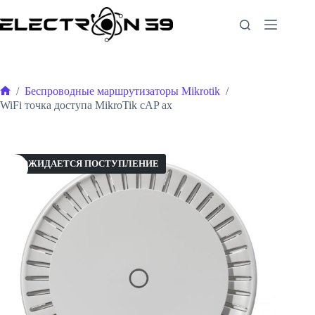
Перейти
к
сути
/
Беспроводные маршрутизаторы Mikrotik
/
Главная
WiFi точка доступа MikroTik cAP ax
ОЖИДАЕТСЯ ПОСТУПЛЕНИЕ