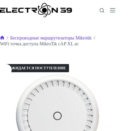
Перейти
к
сути
/
Беспроводные маршрутизаторы Mikrotik
/
Главная
WiFi точка доступа MikroTik cAP XL ac
ОЖИДАЕТСЯ ПОСТУПЛЕНИЕ