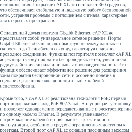
использования. Покрытие cAP XL ac составляет 360 градусов,
что обеспечивает стабильную и надежную работу беспроводной
сети, устраняя проблемы с поглощением сигнала, характерные
для открытых пространств.
Оснащенный двумя портами Gigabit Ethernet, cAP XL ac
представляет собой универсальное сетевое решение. Порты
Gigabit Ethernet обеспечивают быструю передачу данных со
скоростью до 1 гигабита в секунду, гарантируя надежное
проводное соединение. Функция повторителя позволяет cAP XL
ac расширять зону покрытия беспроводных сетей, увеличивая
радиус действия сигнала и повышая производительность. Эта
функция обеспечивает эффективное решение для расширения
зоны покрытия беспроводной сети и особенно полезна в
сценариях, где прокладка дополнительных кабелей
нецелесообразна.
Кроме того, в cAP XL ac реализована технология PoE: первый
порт поддерживает вход PoE 802.3af/at. Это упрощает установку
и позволяет одновременно передавать данные и электроэнергию
по одному кабелю Ethernet. В результате уменьшается
нагромождение кабелей и повышается эффективность
эксплуатации, особенно в средах с ограниченным доступом к
розеткам. Второй порт cAP XL ac оснащен пассивным выходом