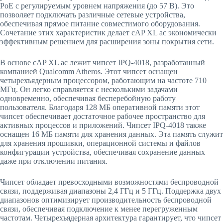
PoE с регулируемым уровнем напряжения (до 57 В). Это
позволяет подключать различные сетевые устройства,
обеспечивая прямое питание совместимого оборудования.
Сочетание этих характеристик делает cAP XL ac экономически
эффективным решением для расширения зоны покрытия сети.
В основе cAP XL ac лежит чипсет IPQ-4018, разработанный
компанией Qualcomm Atheros. Этот чипсет оснащен
четырехъядерным процессором, работающим на частоте 710
МГц. Он легко справляется с несколькими задачами
одновременно, обеспечивая бесперебойную работу
пользователя. Благодаря 128 МБ оперативной памяти этот
чипсет обеспечивает достаточное рабочее пространство для
активных процессов и приложений. Чипсет IPQ-4018 также
оснащен 16 МБ памяти для хранения данных. Эта память служит
для хранения прошивки, операционной системы и файлов
конфигурации устройства, обеспечивая сохранение данных
даже при отключении питания.
Чипсет обладает превосходными возможностями беспроводной
связи, поддерживая диапазоны 2,4 ГГц и 5 ГГц. Поддержка двух
диапазонов оптимизирует производительность беспроводной
связи, обеспечивая подключение к менее перегруженным
частотам. Четырехъядерная архитектура гарантирует, что чипсет