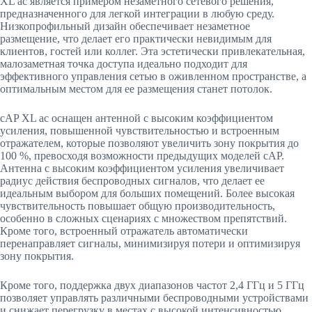
XL ac является примером незаметного сетевого решения,
предназначенного для легкой интеграции в любую среду.
Низкопрофильный дизайн обеспечивает незаметное
размещение, что делает его практически невидимым для
клиентов, гостей или коллег. Эта эстетически привлекательная,
малозаметная точка доступа идеально подходит для
эффективного управления сетью в оживленном пространстве, а
оптимальным местом для ее размещения станет потолок.
cAP XL ac оснащен антенной с высоким коэффициентом
усиления, повышенной чувствительностью и встроенным
отражателем, которые позволяют увеличить зону покрытия до
100 %, превосходя возможности предыдущих моделей cAP.
Антенна с высоким коэффициентом усиления увеличивает
радиус действия беспроводных сигналов, что делает ее
идеальным выбором для больших помещений. Более высокая
чувствительность повышает общую производительность,
особенно в сложных сценариях с множеством препятствий.
Кроме того, встроенный отражатель автоматически
перенаправляет сигналы, минимизируя потери и оптимизируя
зону покрытия.
Кроме того, поддержка двух диапазонов частот 2,4 ГГц и 5 ГГц
позволяет управлять различными беспроводными устройствами
и снижает перегрузку в местах с высокой интенсивностью