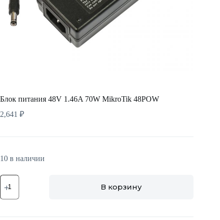
Блок питания 48V 1.46A 70W MikroTik 48POW
2,641
₽
10 в наличии
Количество
В корзину
товара
Блок
питания
48V
1.46A