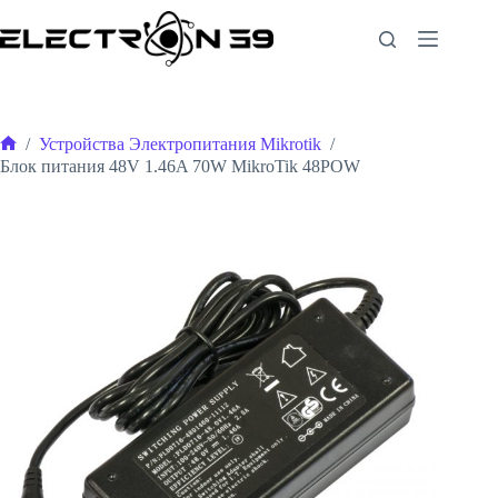
Перейти
к
сути
/
Устройства Электропитания Mikrotik
/
Главная
Блок питания 48V 1.46A 70W MikroTik 48POW