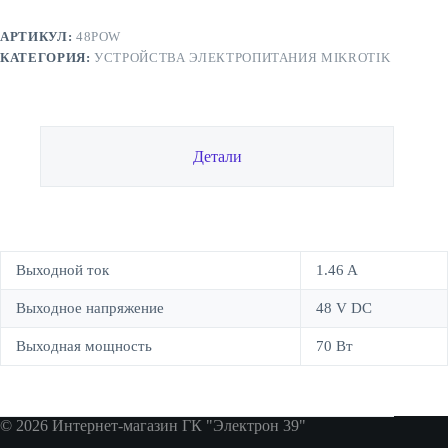
70W
MikroTik
АРТИКУЛ:
48POW
48POW
КАТЕГОРИЯ:
УСТРОЙСТВА ЭЛЕКТРОПИТАНИЯ MIKROTIK
Детали
Выходной ток
1.46 A
Выходное напряжение
48 V DC
Выходная мощность
70 Вт
© 2026 Интернет-магазин ГК "Электрон 39"