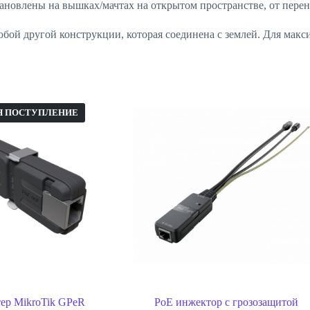
новлены на вышках/мачтах на открытом пространстве, от перена
любой другой конструкции, которая соединена с землей. Для мак
Я ПОСТУПЛЕНИЕ
ер MikroTik GPeR
PoE инжектор с грозозащитой