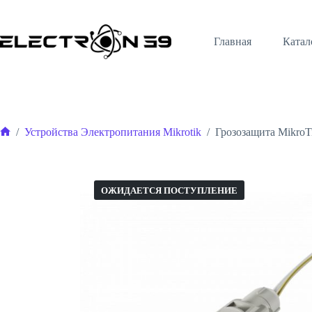
Перейти
к
сути
Главная
Катал
/
Устройства Электропитания Mikrotik
/
Грозозащита Mikro
Главная
ОЖИДАЕТСЯ ПОСТУПЛЕНИЕ