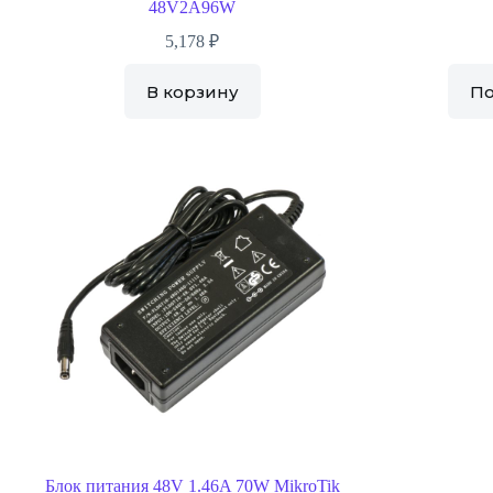
48V2A96W
5,178
₽
В корзину
П
Блок питания 48V 1.46A 70W MikroTik