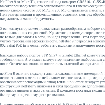
NetFiber 9 от MikroTik, известный под номером CRS310-1G-5S
высокопроизводительного оптоволоконного и Ethernet-соедине
номинальной частоте 800 МГц, и 256 МБ оперативной памяти, в
При развертывании в промышленных условиях, центрах обработк
надежность и масштабируемость.
Этот коммутатор может похвастаться разнообразным набором по
оптоволоконных соединений. Кроме того, в коммутаторе имеется
не только для работы в сети, но и для управления. Этот порт п
учетом требований эффективности, netFiber 9 потребляет макси
802.3af/at PoE in и может работать с входным напряжением пост
Благодаря набору портов SFP, SFP+ и Gigabit Ethernet коммутат
требованиями. Это делает коммутатор идеальным выбором для с
пинг. Оптическое волокно может стать отличной альтернативо
netFiber 9 отлично подходит для использования вне помещений.
использования в местах с небольшим освещением, например под
обеспечивает превосходный отвод тепла, но и стабилизирует ус
конструкция netFiber 9 включает в себя продуманные дополнен
организованными и аккуратными. В комплект поставки входят м
быстрому и надежному развертыванию.
Среднее время наработки на отказ (MTBF) netFiber 9 составляет