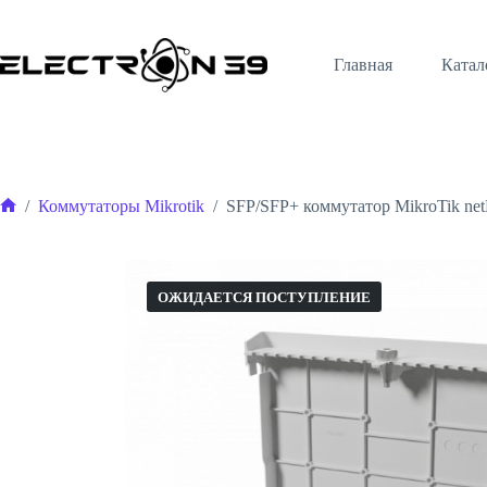
Перейти
к
сути
Главная
Катал
/
Коммутаторы Mikrotik
/
SFP/SFP+ коммутатор MikroTik netF
Главная
ОЖИДАЕТСЯ ПОСТУПЛЕНИЕ