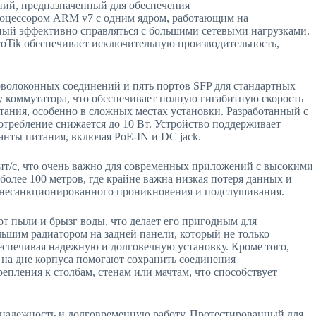
ний, предназначенный для обеспечения
роцессором ARM v7 с одним ядром, работающим на
бный эффективно справляться с большими сетевыми нагрузками.
roTik обеспечивает исключительную производительность,
оволоконных соединений и пять портов SFP для стандартных
у коммутатора, что обеспечивает полную гигабитную скорость
итания, особенно в сложных местах установки. Разработанный с
потребление снижается до 10 Вт. Устройство поддерживает
ианты питания, включая PoE-IN и DC jack.
Гбит/с, что очень важно для современных приложений с высокими
лее 100 метров, где крайне важна низкая потеря данных и
же несанкционированного проникновения и подслушивания.
от пыли и брызг воды, что делает его пригодным для
ьшим радиатором на задней панели, который не только
беспечивая надежную и долговечную установку. Кроме того,
 на дне корпуса помогают сохранить соединения
пления к столбам, стенам или мачтам, что способствует
го надежность и долговременную работу. Протестированный для