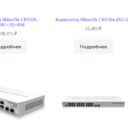
 MikroTik CRS326-
Коммутатор MikroTik CRS304-4XG-
20G+2Q+RM
22,483
₽
108,371
₽
одробнее
Подробнее