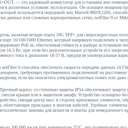
-4S+OUT, — это надежный коммутатор для установки вне помеще
ния в различных условиях эксплуатации. Он оснащен мощным п
 которой используется передовой чип Marvell 98DX226S, спосо
и данных или сложных корпоративных сетях, netFiber 9 от Mik
ртов, включая четыре порта 10G SFP+ для сверхскоростных опт
 порт 10/100/1000 Ethernet, который напрямую подключен к чип
оддерживает PoE-in, обеспечивая гибкость в выборе источников п
мум 16,3 Вт, при этом без дополнительных устройств его энерго
оянного тока в диапазоне 18-57 В, предлагая универсальные вар
ор netFiber 9 способен обеспечить скорость передачи данных 10 
ценариев, требующих протяженных подключений на расстояние бо
й медному, если вы опасаетесь электромагнитных помех или да
 Прочный корпус со степенью защиты IP54 обеспечивает защиту 
 свесом крыши или в защитном шкафу. Устройство оснащено бол
тройство, смещая центр масс в сторону крепежных элементов, о
ия, облегчающие прокладку и монтаж кабелей. Удобные элементы
еталлические зажимы для шлангов и винты для немедленного кре
 около 200 000 часов при температуре 25°C, что подчеркивает е