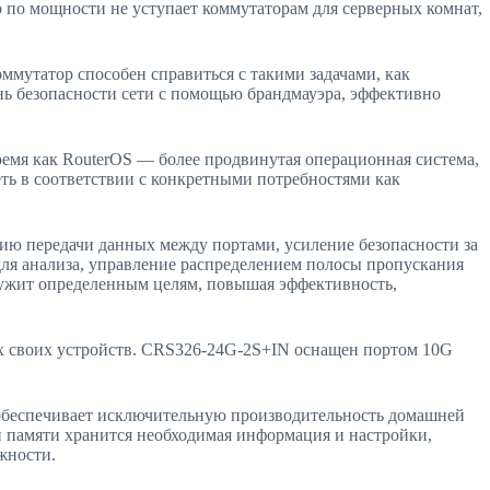
по мощности не уступает коммутаторам для серверных комнат,
ммутатор способен справиться с такими задачами, как
нь безопасности сети с помощью брандмауэра, эффективно
ремя как RouterOS — более продвинутая операционная система,
ть в соответствии с конкретными потребностями как
ю передачи данных между портами, усиление безопасности за
для анализа, управление распределением полосы пропускания
лужит определенным целям, повышая эффективность,
сех своих устройств. CRS326-24G-2S+IN оснащен портом 10G
обеспечивает исключительную производительность домашней
й памяти хранится необходимая информация и настройки,
жности.