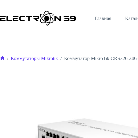
Перейти
к
сути
Главная
Катал
/
Коммутаторы Mikrotik
/
Коммутатор MikroTik CRS326-24G
Главная