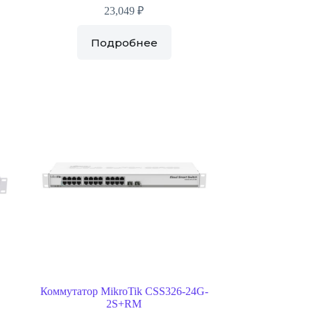
23,049
₽
Подробнее
Коммутатор MikroTik CSS326-24G-
2S+RM