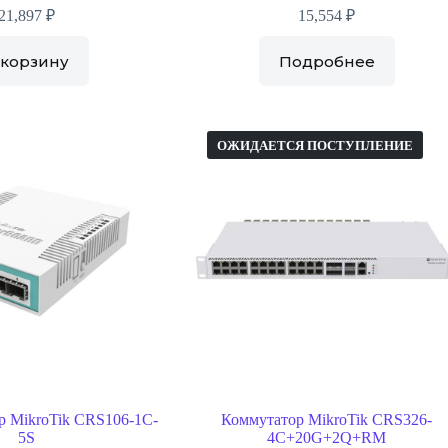
21,897
₽
15,554
₽
 корзину
Подробнее
ОЖИДАЕТСЯ ПОСТУПЛЕНИЕ
р MikroTik CRS106-1C-
Коммутатор MikroTik CRS326-
5S
4C+20G+2Q+RM