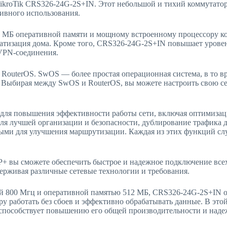
roTik CRS326-24G-2S+IN. Этот небольшой и тихий коммутатор 
тивного использования.
512 МБ оперативной памяти и мощному встроенному процессору ко
матизация дома. Кроме того, CRS326-24G-2S+IN повышает урове
 VPN-соединения.
RouterOS. SwOS — более простая операционная система, в то в
 Выбирая между SwOS и RouterOS, вы можете настроить свою се
ля повышения эффективности работы сети, включая оптимизаци
ля лучшей организации и безопасности, дублирование трафика 
ными для улучшения маршрутизации. Каждая из этих функций с
 SFP+ вы сможете обеспечить быстрое и надежное подключение в
держивая различные сетевые технологии и требования.
й 800 Мгц и оперативной памятью 512 МБ, CRS326-24G-2S+IN 
у работать без сбоев и эффективно обрабатывать данные. В это
 способствует повышению его общей производительности и наде