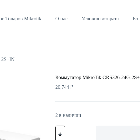
ог Товаров Mikrotik
О нас
Условия возврата
Бо
-2S+IN
Коммутатор MikroTik CRS326-24G-2S+
20,744
₽
2 в наличии
Количество
товара
Коммутатор