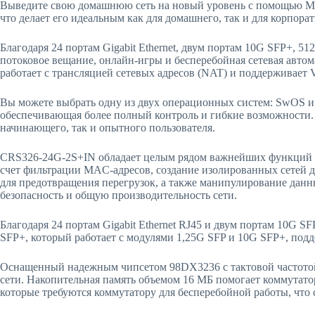
Выведите свою домашнюю сеть на новый уровень с помощью Mik
что делает его идеальным как для домашнего, так и для корпора
Благодаря 24 портам Gigabit Ethernet, двум портам 10G SFP+, 
потоковое вещание, онлайн-игры и бесперебойная сетевая авто
работает с трансляцией сетевых адресов (NAT) и поддерживает
Вы можете выбрать одну из двух операционных систем: SwOS и 
обеспечивающая более полный контроль и гибкие возможности.
начинающего, так и опытного пользователя.
CRS326-24G-2S+IN обладает целым рядом важнейших функций д
счет фильтрации MAC-адресов, создание изолированных сетей д
для предотвращения перегрузок, а также манипулирование дан
безопасность и общую производительность сети.
Благодаря 24 портам Gigabit Ethernet RJ45 и двум портам 10G
SFP+, который работает с модулями 1,25G SFP и 10G SFP+, под
Оснащенный надежным чипсетом 98DX3236 с тактовой частото
сети. Накопительная память объемом 16 МБ помогает коммутатор
которые требуются коммутатору для бесперебойной работы, что