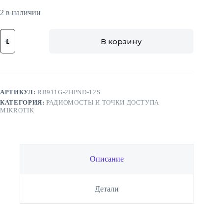
2 в наличии
Количество
В корзину
товара
WiFi
точка
доступа
MikroTik
mANTBox
2
АРТИКУЛ:
RB911G-2HPND-12S
12s
КАТЕГОРИЯ:
РАДИОМОСТЫ И ТОЧКИ ДОСТУПА
MIKROTIK
Описание
Детали