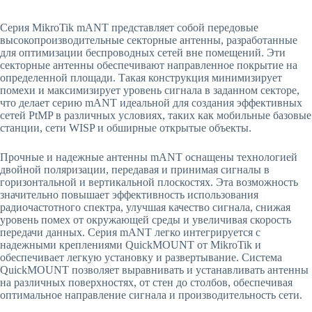
Серия MikroTik mANT представляет собой передовые
высокопроизводительные секторные антенны, разработанные
для оптимизации беспроводных сетей вне помещений. Эти
секторные антенны обеспечивают направленное покрытие на
определенной площади. Такая конструкция минимизирует
помехи и максимизирует уровень сигнала в заданном секторе,
что делает серию mANT идеальной для создания эффективных
сетей PtMP в различных условиях, таких как мобильные базовые
станции, сети WISP и обширные открытые объекты.
Прочные и надежные антенны mANT оснащены технологией
двойной поляризации, передавая и принимая сигналы в
горизонтальной и вертикальной плоскостях. Эта возможность
значительно повышает эффективность использования
радиочастотного спектра, улучшая качество сигнала, снижая
уровень помех от окружающей среды и увеличивая скорость
передачи данных. Серия mANT легко интегрируется с
надежными креплениями QuickMOUNT от MikroTik и
обеспечивает легкую установку и развертывание. Система
QuickMOUNT позволяет выравнивать и устанавливать антенны
на различных поверхностях, от стен до столбов, обеспечивая
оптимальное направление сигнала и производительность сети.