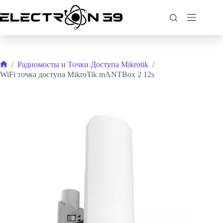
Перейти
WiFi точка доступа MikroTik mANTBox 2 12s
к
В корзину
сути
2 в наличии
13,823
₽
/
Радиомосты и Точки Доступа Mikrotik
/
Главная
WiFi точка доступа MikroTik mANTBox 2 12s