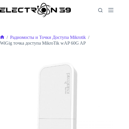
Перейти
к
сути
/
Радиомосты и Точки Доступа Mikrotik
/
Главная
WiGig точка доступа MikroTik wAP 60G AP