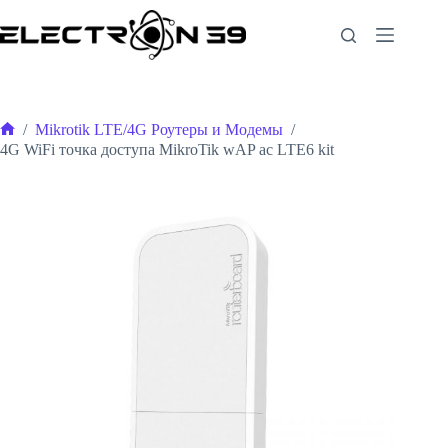
Перейти
к
сути
/
Mikrotik LTE/4G Роутеры и Модемы
/
Главная
4G WiFi точка доступа MikroTik wAP ac LTE6 kit