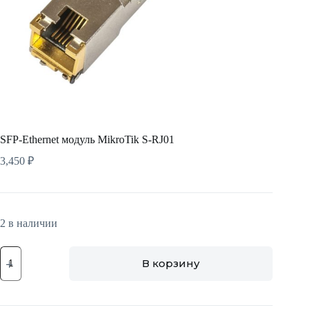
SFP-Ethernet модуль MikroTik S-RJ01
3,450
₽
2 в наличии
Количество
В корзину
товара
SFP-
Ethernet
модуль
MikroTik