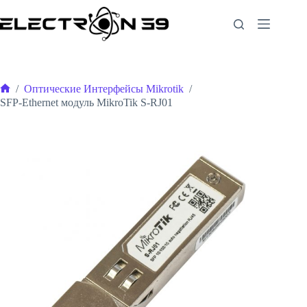
Перейти
к
сути
/
Оптические Интерфейсы Mikrotik
/
Главная
SFP-Ethernet модуль MikroTik S-RJ01