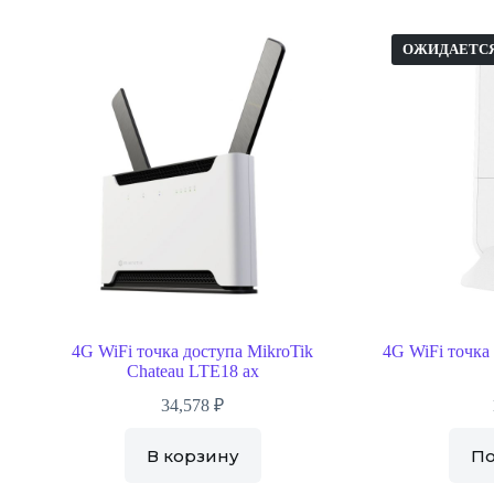
ОЖИДАЕТС
4G WiFi точка доступа MikroTik
4G WiFi точка
Chateau LTE18 ax
34,578
₽
В корзину
П