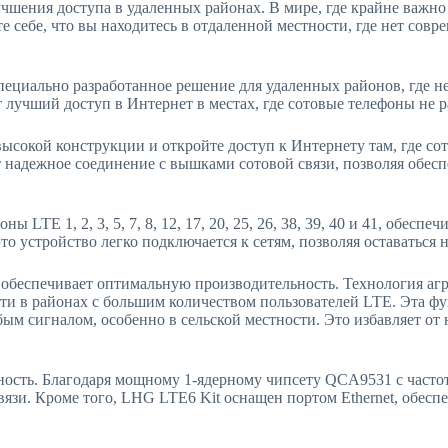
ения доступа в удаленных районах. В мире, где крайне важно в
 себе, что вы находитесь в отдаленной местности, где нет сов
циально разработанное решение для удаленных районов, где не
 лучший доступ в Интернет в местах, где сотовые телефоны не р
высокой конструкции и откройте доступ к Интернету там, где со
адежное соединение с вышками сотовой связи, позволяя обеспе
E 1, 2, 3, 5, 7, 8, 12, 17, 20, 25, 26, 38, 39, 40 и 41, обеспе
о устройство легко подключается к сетям, позволяя оставаться н
беспечивает оптимальную производительность. Технология агр
сти в районах с большим количеством пользователей LTE. Эта ф
ым сигналом, особенно в сельской местности. Это избавляет от
ность. Благодаря мощному 1-ядерному чипсету QCA9531 с часто
зи. Кроме того, LHG LTE6 Kit оснащен портом Ethernet, обесп