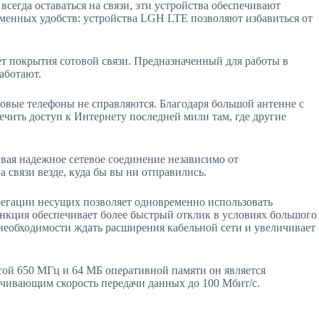
сегда оставаться на связи, эти устройства обеспечивают
ременных удобств: устройства LGH LTE позволяют избавиться от
т покрытия сотовой связи. Предназначенный для работы в
аботают.
товые телефоны не справляются. Благодаря большой антенне с
чить доступ к Интернету последней мили там, где другие
чивая надежное сетевое соединение независимо от
а связи везде, куда бы вы ни отправились.
егации несущих позволяет одновременно использовать
ункция обеспечивает более быстрый отклик в условиях большого
 необходимости ждать расширения кабельной сети и увеличивает
той 650 МГц и 64 МБ оперативной памяти он является
ечивающим скорость передачи данных до 100 Мбит/с.