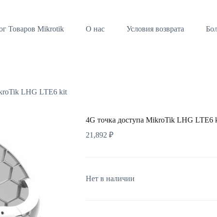
ог Товаров Mikrotik
О нас
Условия возврата
Бо
kroTik LHG LTE6 kit
4G точка доступа MikroTik LHG LTE6 k
21,892
₽
Нет в наличии