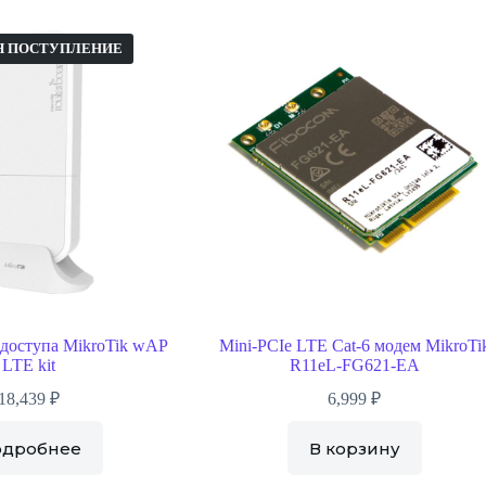
Я ПОСТУПЛЕНИЕ
 доступа MikroTik wAP
Mini-PCIe LTE Cat-6 модем MikroTi
LTE kit
R11eL-FG621-EA
18,439
₽
6,999
₽
одробнее
В корзину