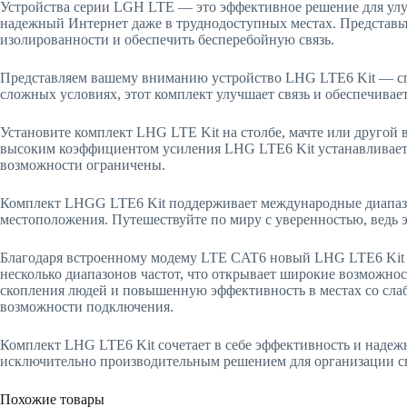
Устройства серии LGH LTE — это эффективное решение для улучш
надежный Интернет даже в труднодоступных местах. Представьте
изолированности и обеспечить бесперебойную связь.
Представляем вашему вниманию устройство LHG LTE6 Kit — спе
сложных условиях, этот комплект улучшает связь и обеспечивает
Установите комплект LHG LTE Kit на столбе, мачте или другой 
высоким коэффициентом усиления LHG LTE6 Kit устанавливает н
возможности ограничены.
Комплект LHGG LTE6 Kit поддерживает международные диапазоны LT
местоположения. Путешествуйте по миру с уверенностью, ведь эт
Благодаря встроенному модему LTE CAT6 новый LHG LTE6 Kit о
несколько диапазонов частот, что открывает широкие возможно
скопления людей и повышенную эффективность в местах со слаб
возможности подключения.
Комплект LHG LTE6 Kit сочетает в себе эффективность и надеж
исключительно производительным решением для организации свя
Похожие товары