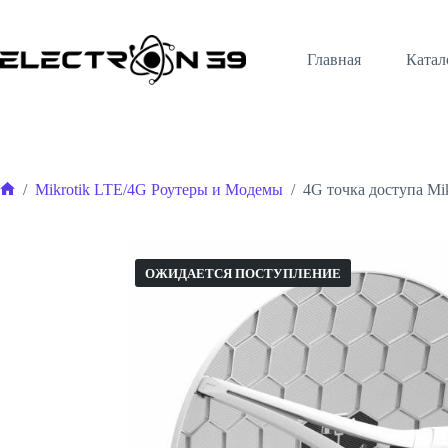
Перейти
к
сути
Главная
Катал
/
Mikrotik LTE/4G Роутеры и Модемы
/
4G точка доступа Mi
Главная
ОЖИДАЕТСЯ ПОСТУПЛЕНИЕ