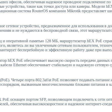
их офисов, обеспечивая надежное проводное подключение по ка
ые устройства, такие как точки доступа или камеры. Модели h
ационная система RouterOS компании Mikrotik предоставляет ш
ое сетевое устройство, предназначенное для использования в д
ениям и не нуждаются в беспроводной связи, этот маршрутизато
 и оперативной памятью 128 МБ, маршрутизатор hEX PoE спра
ого, являетесь ли вы увлеченным сетевым пользователем, техн
рантирует бесперебойную и эффективную работу даже при выпол
затор hEX PoE обеспечивает высокую скорость передачи данных
 кабели Ethernet обеспечивает стабильную и надежную сетевую 
PoE). Четыре порта 802.3af/at PoE позволяют подавать питание 
с беспорядком, вызванным многочисленными блоками питания и 
 PoE оснащен портом SFP, позволяющим подключить к сети опт
елей, обеспечивая высокоскоростное и надежное интернет-соед