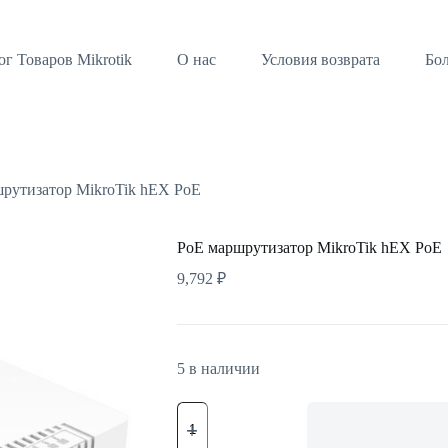
ог Товаров Mikrotik
О нас
Условия возврата
Бо
рутизатор MikroTik hEX PoE
PoE маршрутизатор MikroTik hEX PoE
9,792
₽
5 в наличии
Количество
товара
PoE