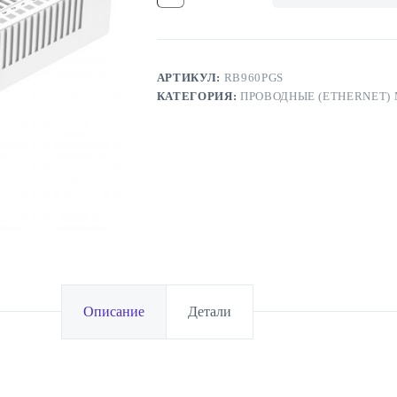
маршрутизатор
MikroTik
hEX
PoE
АРТИКУЛ:
RB960PGS
КАТЕГОРИЯ:
ПРОВОДНЫЕ (ETHERNET)
Описание
Детали