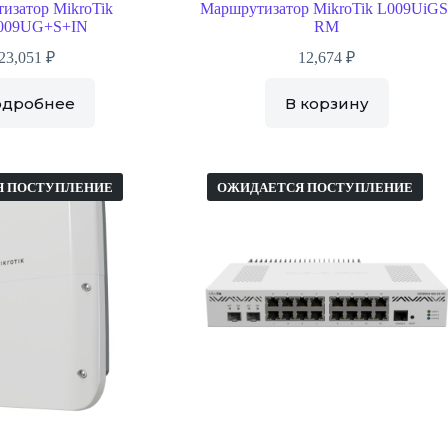
изатор MikroTik
Маршрутизатор MikroTik L009UiGS
009UG+S+IN
RM
23,051
₽
12,674
₽
одробнее
В корзину
Я ПОСТУПЛЕНИЕ
ОЖИДАЕТСЯ ПОСТУПЛЕНИЕ