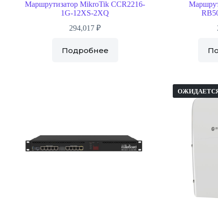
Маршрутизатор MikroTik CCR2216-
Маршрут
1G-12XS-2XQ
RB5
294,017
₽
Подробнее
П
ОЖИДАЕТС