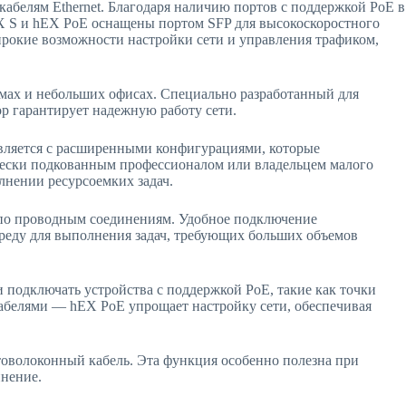
белям Ethernet. Благодаря наличию портов с поддержкой PoE в
EX S и hEX PoE оснащены портом SFP для высокоскоростного
ирокие возможности настройки сети и управления трафиком,
омах и небольших офисах. Специально разработанный для
р гарантирует надежную работу сети.
вляется с расширенными конфигурациями, которые
ически подкованным профессионалом или владельцем малого
нении ресурсоемких задач.
 по проводным соединениям. Удобное подключение
среду для выполнения задач, требующих больших объемов
и подключать устройства с поддержкой PoE, такие как точки
кабелями — hEX PoE упрощает настройку сети, обеспечивая
оволоконный кабель. Эта функция особенно полезна при
инение.