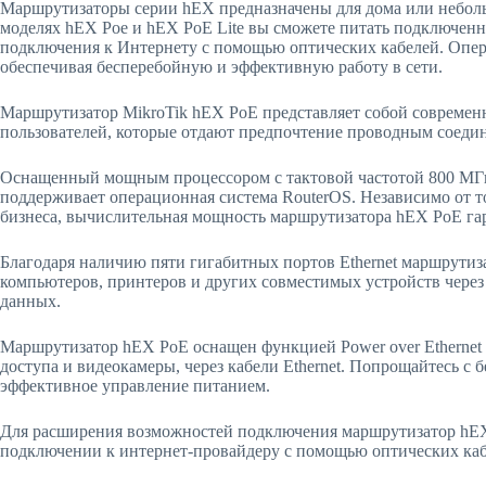
Маршрутизаторы серии hEX предназначены для дома или небольш
моделях hEX Poe и hEX PoE Lite вы сможете питать подключенн
подключения к Интернету с помощью оптических кабелей. Опер
обеспечивая бесперебойную и эффективную работу в сети.
Маршрутизатор MikroTik hEX PoE представляет собой современн
пользователей, которые отдают предпочтение проводным соедин
Оснащенный мощным процессором с тактовой частотой 800 МГц
поддерживает операционная система RouterOS. Независимо от т
бизнеса, вычислительная мощность маршрутизатора hEX PoE га
Благодаря наличию пяти гигабитных портов Ethernet маршрути
компьютеров, принтеров и других совместимых устройств через
данных.
Маршрутизатор hEX PoE оснащен функцией Power over Ethernet (
доступа и видеокамеры, через кабели Ethernet. Попрощайтесь 
эффективное управление питанием.
Для расширения возможностей подключения маршрутизатор hEX
подключении к интернет-провайдеру с помощью оптических каб