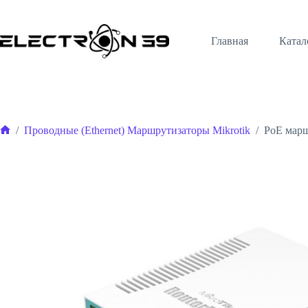
Перейти
к
сути
Главная
Катал
/
Проводные (Ethernet) Маршрутизаторы Mikrotik
/
PoE марш
Главная